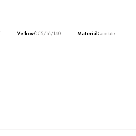
W
Veľkosť:
55/16/140
Materiál:
acetate