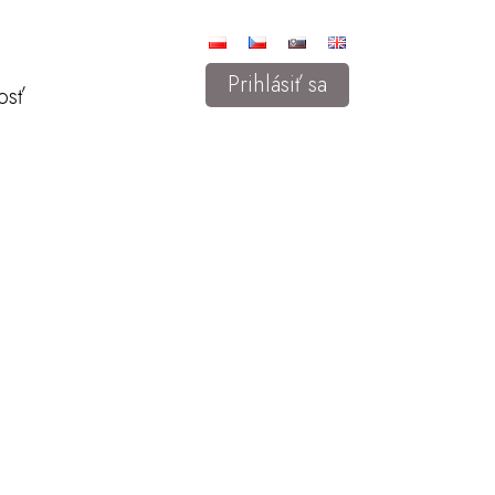
Prihlásiť sa
osť