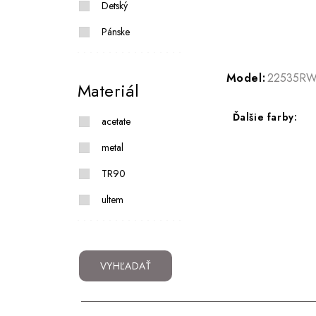
Detský
Pánske
Model:
22535R
Materiál
Ďalšie farby:
acetate
metal
TR90
ultem
VYHĽADAŤ