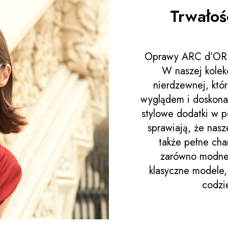
Trwałoś
Oprawy ARC d’OR to
W naszej kolekc
nierdzewnej, któ
wyglądem i doskonał
stylowe dodatki w p
sprawiają, że nasz
także pełne cha
zarówno modne, 
klasyczne modele,
codzi