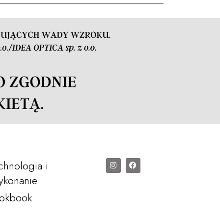
chnologia i
konanie
okbook