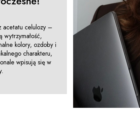
oczesne!
 acetatu celulozy –
ą wytrzymałość,
nalne kolory, ozdoby i
ikalnego charakteru,
onale wpisują się w
y.