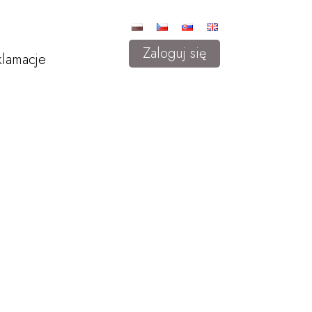
Zaloguj się
lamacje
najdą coś dla siebie. Cała kolekcja została