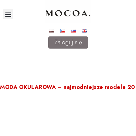
Zaloguj się
MODA OKULAROWA – najmodniejsze modele 20
Moda na okulary zmienia się wraz z nadejściem nowych trendów.
Wyraźne kształty, geometryczne wzory, będą świetnym dodatkiem dl
Warto podkreślić też, że metalowe ramki Louis Delacroix są bardzo l
Dla osób, które muszą nosić okulary przez cały dzień, waga i komfor
Modne i stylowe oprawy, dodają charakteru Naszej stylizacji.