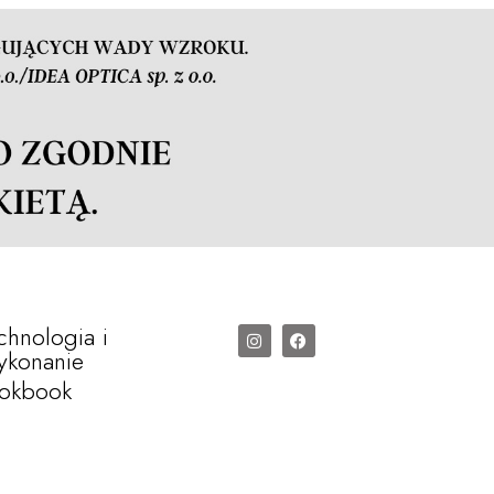
chnologia i
konanie
okbook