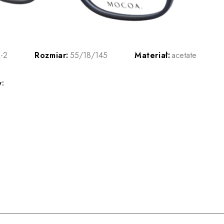
-2
Rozmiar:
55/18/145
Materiał:
acetate
y: