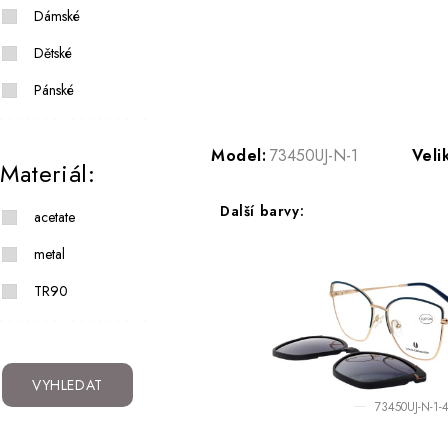
Dámské
Dětské
Pánské
Model:
73450UJ-N-1
Veli
Materiál:
Další barvy:
acetate
metal
TR90
VYHLEDAT
73450UJ-N-1-