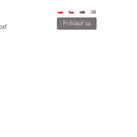
Prihlásiť sa
osť