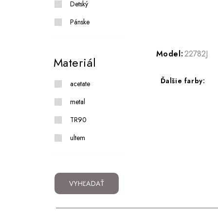
Detský
Pánske
Model:
22782J
Materiál
Ďalšie farby:
acetate
metal
TR90
ultem
VYHĽADAŤ