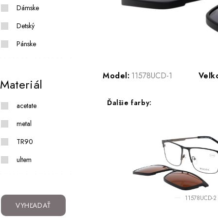
Dámske
Detský
Pánske
Model:
11578UCD-1
Veľk
Materiál
Ďalšie farby:
acetate
metal
TR90
ultem
11578UCD-2
VYHĽADAŤ