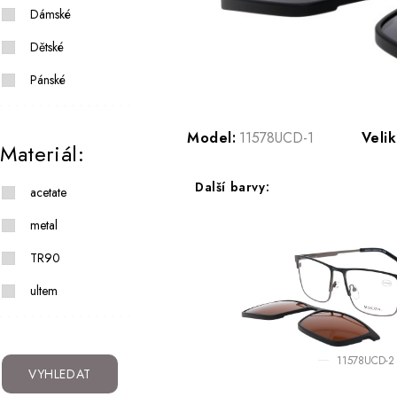
Dámské
Dětské
Pánské
Model:
11578UCD-1
Velik
Materiál:
Další barvy:
acetate
metal
TR90
ultem
11578UCD-2
VYHLEDAT