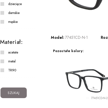
dziecięce
damskie
męskie
Model:
77451CD-N-1
Roz
Materiał:
Pozostałe kolory:
acetate
metal
TR90
SZUKAJ
77451CD-N-2