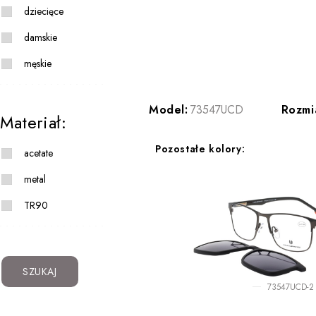
dziecięce
damskie
męskie
Model:
73547UCD
Rozmi
Materiał:
Pozostałe kolory:
acetate
metal
TR90
SZUKAJ
73547UCD-2