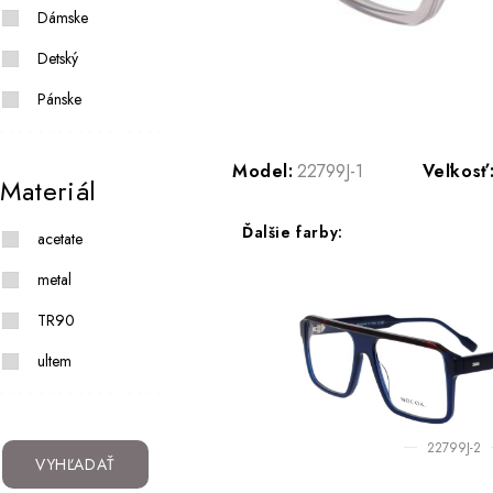
Dámske
Detský
Pánske
Model:
22799J-1
Veľkosť
Materiál
Ďalšie farby:
acetate
metal
TR90
ultem
22799J-2
VYHĽADAŤ