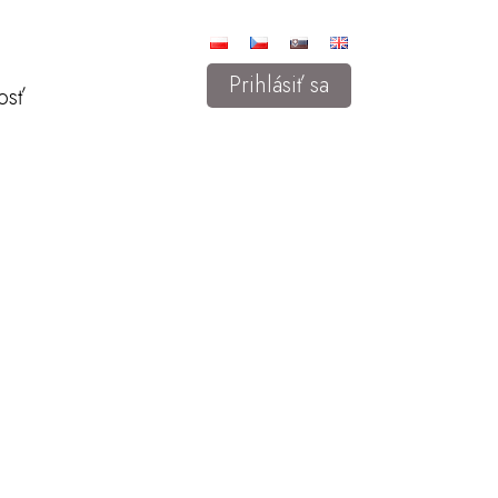
Prihlásiť sa
osť