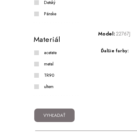
Detský
Pánske
Model:
22767J
Materiál
Ďalšie farby:
acetate
metal
TR90
ultem
VYHĽADAŤ