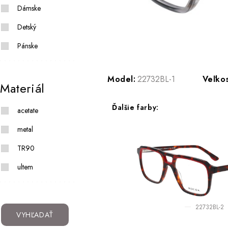
Dámske
Detský
Pánske
Model:
22732BL-1
Veľkos
Materiál
Ďalšie farby:
acetate
metal
TR90
ultem
22732BL-2
VYHĽADAŤ