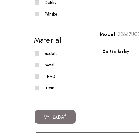
Detský
Pánske
Model:
22667UC
Materiál
Ďalšie farby:
acetate
metal
TR90
ultem
VYHĽADAŤ