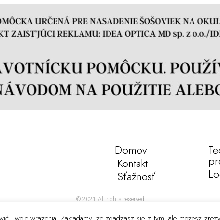
Domov
Te
pr
Kontakt
Lo
Sťažnosť
© 2021 All rights reserved
rawić Twoje wrażenia. Zakładamy, że zgadzasz się z tym, ale możesz zrez