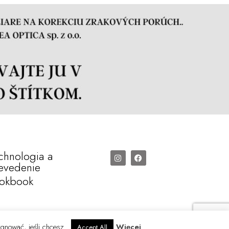
chnologia a
evedenie
okbook
ygnować, jeśli chcesz.
Więcej
Accept All