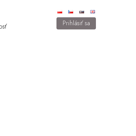
Prihlásiť sa
osť