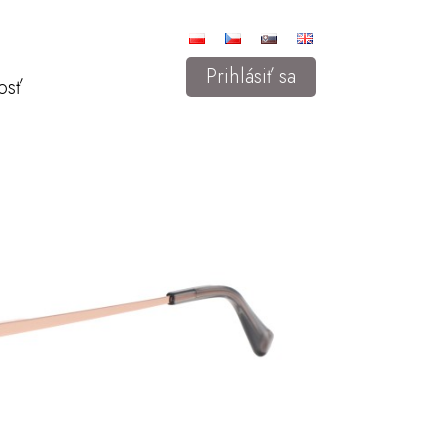
Prihlásiť sa
osť