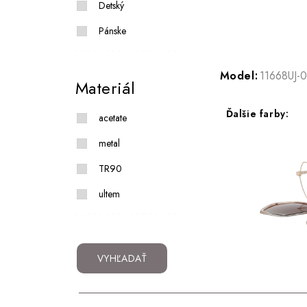
Detský
Pánske
Model:
11668UJ-0
Materiál
Ďalšie farby:
acetate
metal
TR90
ultem
VYHĽADAŤ