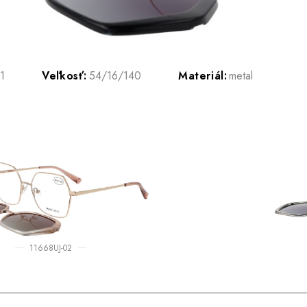
1
Veľkosť:
54/16/140
Materiál:
metal
11668UJ-02