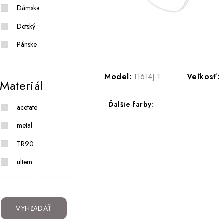
Dámske
Detský
Pánske
Model:
11614J-1
Veľkosť:
Materiál
Ďalšie farby:
acetate
metal
TR90
ultem
VYHĽADAŤ