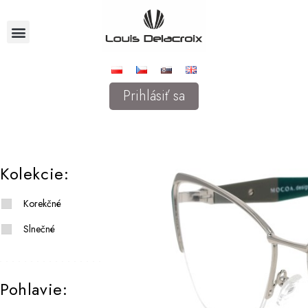
Prihlásiť sa
Kolekcie:
Korekčné
Slnečné
Pohlavie: