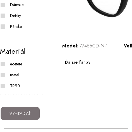
Dámske
Detský
Pánske
Model:
77456CD-N-1
Veľ
Materiál
Ďalšie farby:
acetate
metal
TR90
VYHĽADAŤ