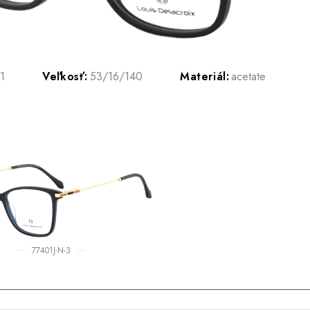
1
Veľkosť:
53/16/140
Materiál:
acetate
77401J-N-3