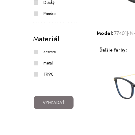
Detský
Pánske
Model:
77401J-N-
Materiál
Ďalšie farby:
acetate
metal
TR90
VYHĽADAŤ