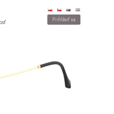
Prihlásiť sa
osť