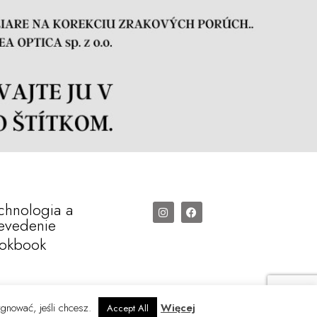
chnologia a
evedenie
okbook
ygnować, jeśli chcesz.
Więcej
Accept All