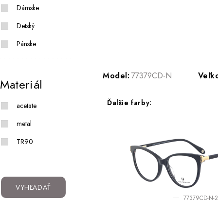
Dámske
Detský
Pánske
Model:
77379CD-N
Veľko
Materiál
Ďalšie farby:
acetate
metal
TR90
VYHĽADAŤ
77379CD-N-2