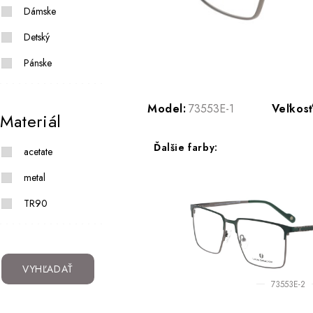
Dámske
Detský
Pánske
Model:
73553E-1
Veľkosť
Materiál
Ďalšie farby:
acetate
metal
TR90
VYHĽADAŤ
73553E-2