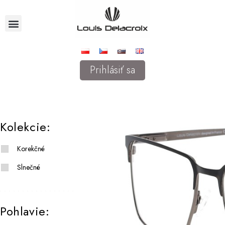
Prihlásiť sa
Kolekcie:
Korekčné
Slnečné
Pohlavie: