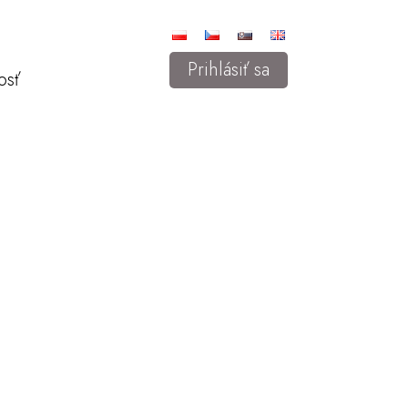
Prihlásiť sa
osť