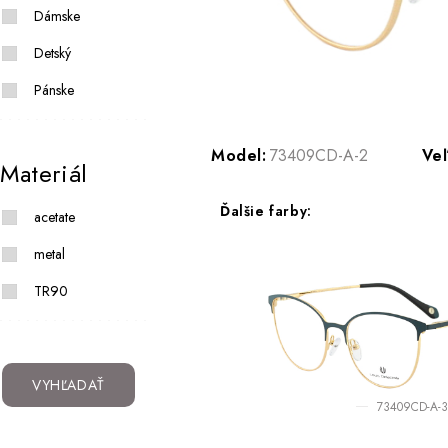
Dámske
Detský
Pánske
Model:
73409CD-A-2
Veľ
Materiál
Ďalšie farby:
acetate
metal
TR90
VYHĽADAŤ
73409CD-A-3