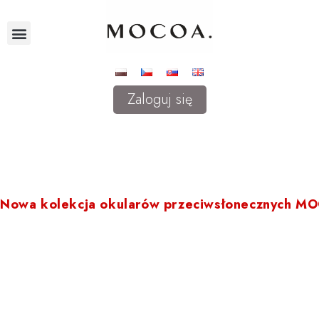
Zaloguj się
Nowa kolekcja okularów przeciwsłonecznych M
Prezentujemy nową kolekcję okularów przeciwsłonecznych MOCOA. M
okulary dla kobiet i mężczyzn, wykonane z acetatu celulozy, stali ni
wymagających klientów. Zapraszamy do kontaktu z naszymi doradca