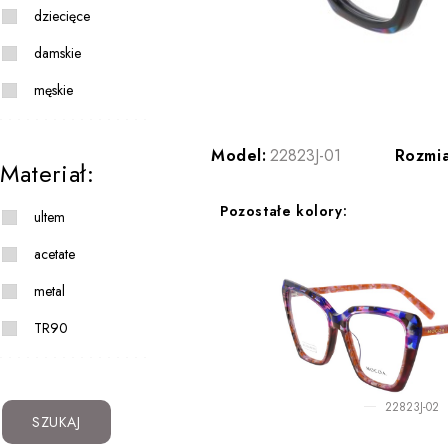
dziecięce
damskie
męskie
Model:
22823J-01
Rozmia
Materiał:
Pozostałe kolory:
ultem
acetate
metal
TR90
22823J-02
SZUKAJ