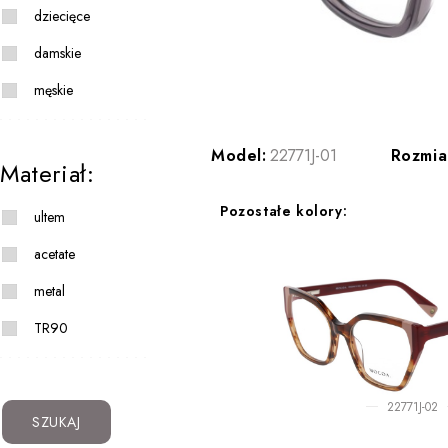
dziecięce
damskie
męskie
Model:
22771J-01
Rozmia
Materiał:
Pozostałe kolory:
ultem
acetate
metal
TR90
22771J-02
SZUKAJ