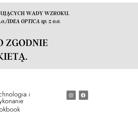
chnologia i
konanie
okbook