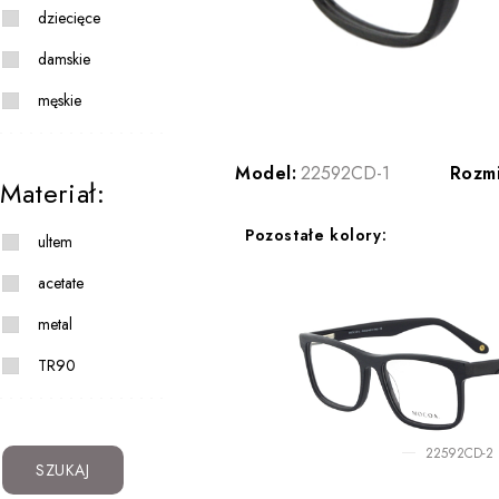
dziecięce
damskie
męskie
Model:
22592CD-1
Rozmi
Materiał:
Pozostałe kolory:
ultem
acetate
metal
TR90
22592CD-2
SZUKAJ