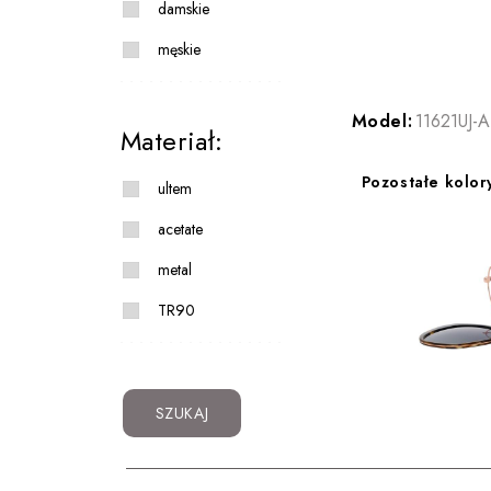
damskie
męskie
Model:
11621UJ-A
Materiał:
Pozostałe kolor
ultem
acetate
metal
TR90
SZUKAJ