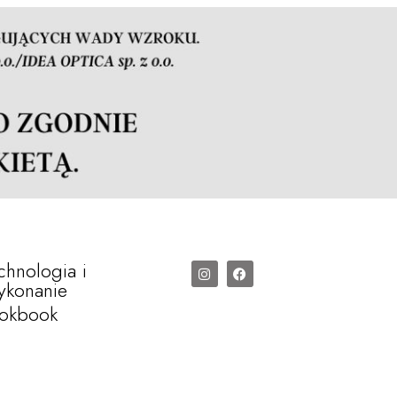
chnologia i
konanie
okbook