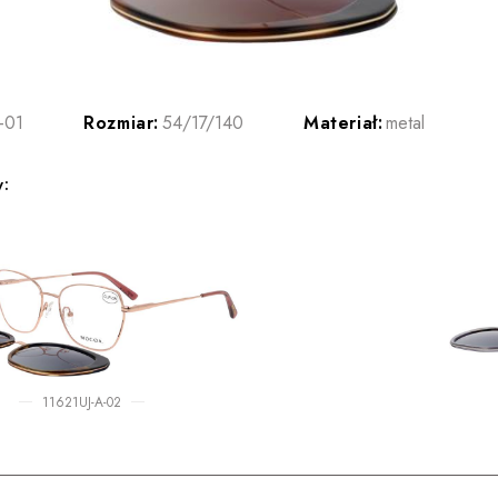
-01
Rozmiar:
54/17/140
Materiał:
metal
y:
11621UJ-A-02