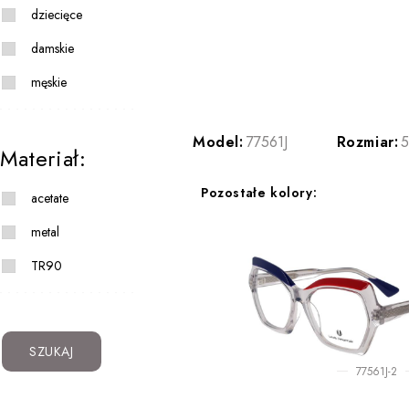
dziecięce
damskie
męskie
Model:
77561J
Rozmiar:
5
Materiał:
Pozostałe kolory:
acetate
metal
TR90
SZUKAJ
77561J-2