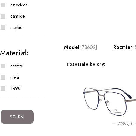
dziecięce
damskie
męskie
Model:
73602J
Rozmiar:
Materiał:
Pozostałe kolory:
acetate
metal
TR90
SZUKAJ
73602J-3