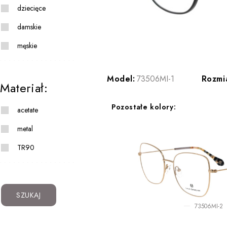
dziecięce
damskie
męskie
Model:
73506MI-1
Rozmi
Materiał:
Pozostałe kolory:
acetate
metal
TR90
SZUKAJ
73506MI-2