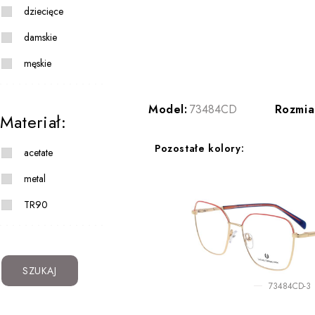
dziecięce
damskie
męskie
Model:
73484CD
Rozmia
Materiał:
Pozostałe kolory:
acetate
metal
TR90
SZUKAJ
73484CD-3