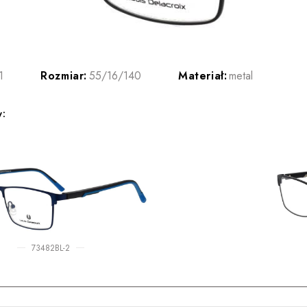
1
Rozmiar:
55/16/140
Materiał:
metal
y:
73482BL-2