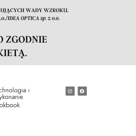
chnologia i
konanie
okbook