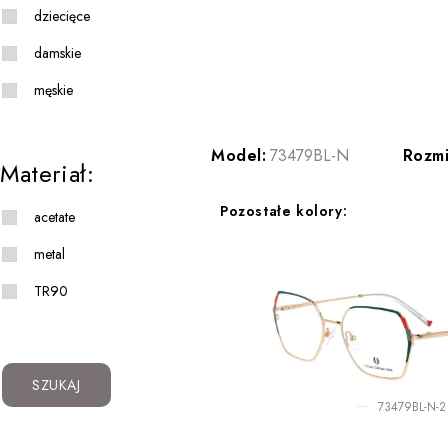
dziecięce
damskie
męskie
Model:
73479BL-N
Rozmi
Materiał:
Pozostałe kolory:
acetate
metal
TR90
SZUKAJ
73479BL-N-2