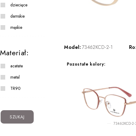
dziecięce
damskie
męskie
Model:
73462KCD-2-1
Ro
Materiał:
Pozostałe kolory:
acetate
metal
TR90
SZUKAJ
73462KCD-2-