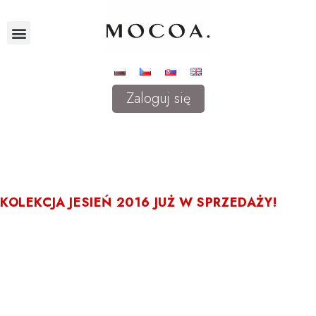
Zaloguj się
KOLEKCJA JESIEŃ 2016 JUŻ W SPRZEDAŻY!
Poznaj kolekcję opraw MOCOA w najnowszej odsłonie. Można w niej zn
kolorystykę zaprojektowaną z myślą o najbardziej wymagającym odbi