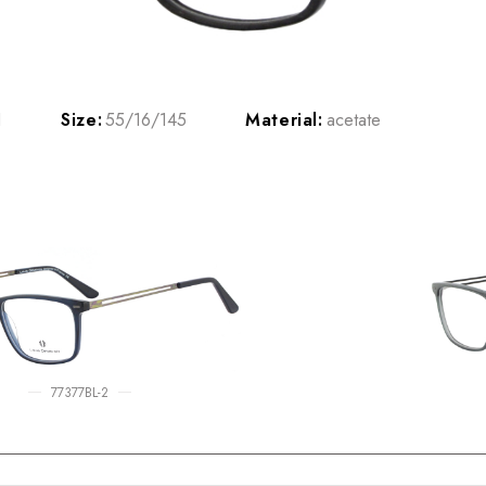
1
Size:
55/16/145
Material:
acetate
77377BL-2