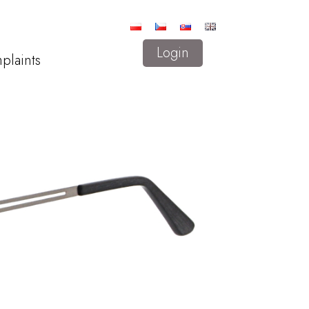
Login
plaints