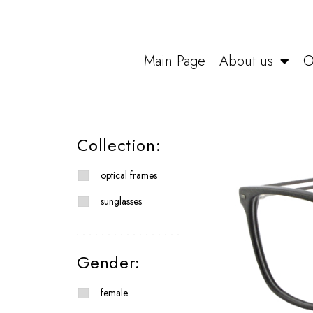
Main Page
About us
O
Collection:
optical frames
sunglasses
Gender:
female