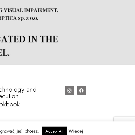
chnology and
ecution
okbook
ygnować, jeśli chcesz.
Więcej
Accept All