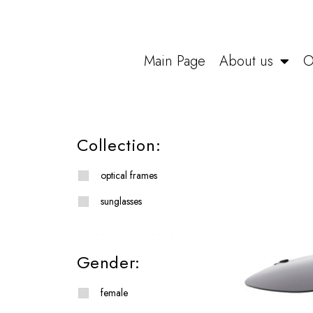
Main Page
About us
O
Collection:
optical frames
sunglasses
Gender:
female