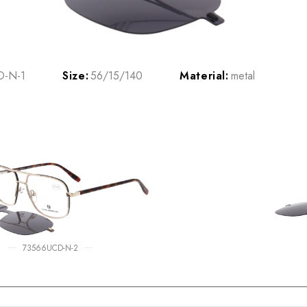
D-N-1
Size:
56/15/140
Material:
metal
73566UCD-N-2