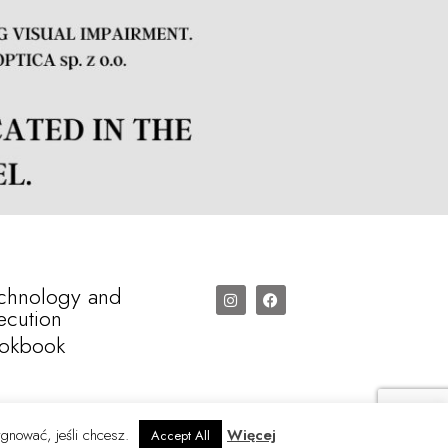
chnology and
ecution
okbook
ygnować, jeśli chcesz.
Więcej
Accept All