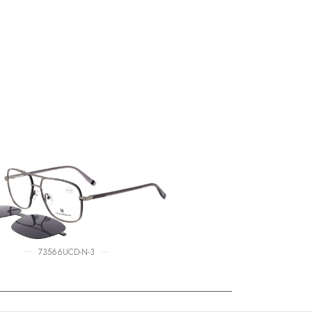
73566UCD-N-3