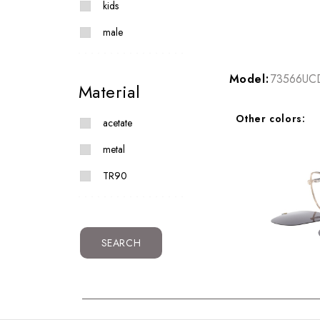
kids
male
Model:
73566UC
Material
Other colors:
acetate
metal
TR90
SEARCH