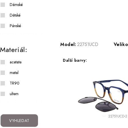
Dámské
Dětské
Pánské
Model:
22751UCD
Veliko
Materiál:
Další barvy:
acetate
metal
TR90
ultem
22751UCD-2
VYHLEDAT