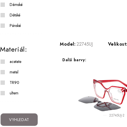
Dámské
Dětské
Pánské
Model:
22745UJ
Velikost
Materiál:
Další barvy:
acetate
metal
TR90
ultem
22745UJ-2
VYHLEDAT