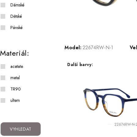
Dámské
Dětské
Pánské
Model:
22674RW-N-1
Vel
Materiál:
Další barvy:
acetate
metal
TR90
ultem
22674RW-N-
VYHLEDAT