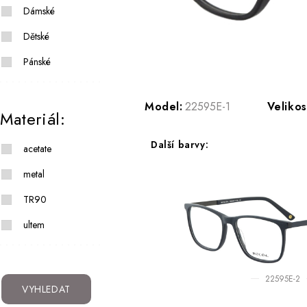
Dámské
Dětské
Pánské
Model:
22595E-1
Velikos
Materiál:
Další barvy:
acetate
metal
TR90
ultem
22595E-2
VYHLEDAT