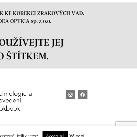
chnologie a
ovedení
okbook
ygnować, jeśli chcesz.
Więcej
Accept All