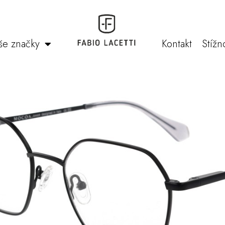
še značky
Kontakt
Stížn