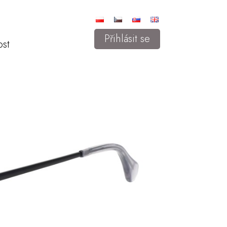
Přihlásit se
ost