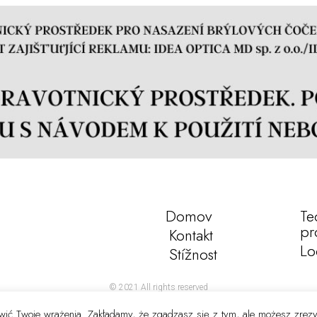
Domov
Te
pr
Kontakt
Lo
Stížnost
© 2021 All rights reserved
rawić Twoje wrażenia. Zakładamy, że zgadzasz się z tym, ale możesz zrez