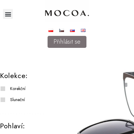
Přihlásit se
Kolekce:
Korekční
Sluneční
Pohlaví: