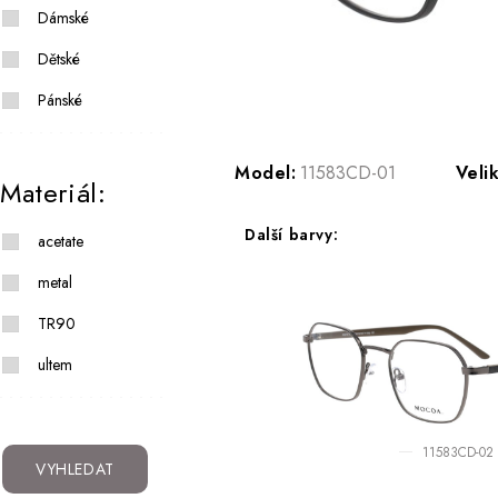
Dámské
Dětské
Pánské
Model:
11583CD-01
Veli
Materiál:
Další barvy:
acetate
metal
TR90
ultem
11583CD-02
VYHLEDAT