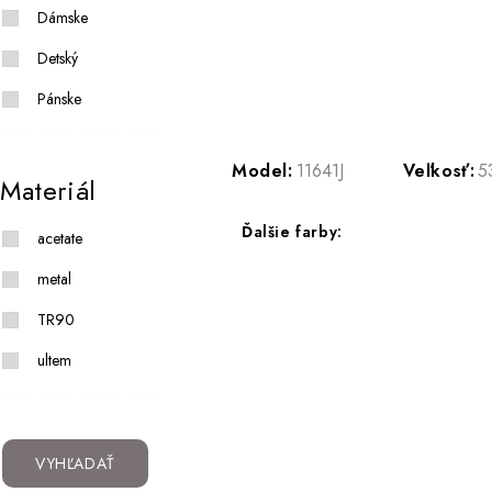
Dámske
Detský
Pánske
Model:
11641J
Veľkosť:
5
Materiál
Ďalšie farby:
acetate
metal
TR90
ultem
VYHĽADAŤ