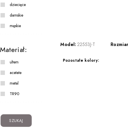
dziecięce
damskie
męskie
Model:
22553J-T
Rozmiar
Materiał:
Pozostałe kolory:
ultem
acetate
metal
TR90
SZUKAJ